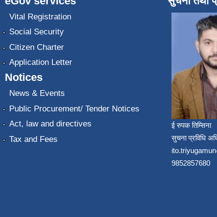
eGov services
सुचना तथा प
Vital Registration
Social Security
Citizen Charter
Application Letter
Notices
News & Events
Public Procurement/ Tender Notices
Act, law and directives
ई रुपक तिम्सिना
सुचना प्रविधि अध
Tax and Fees
ito.triyugam
9852857680