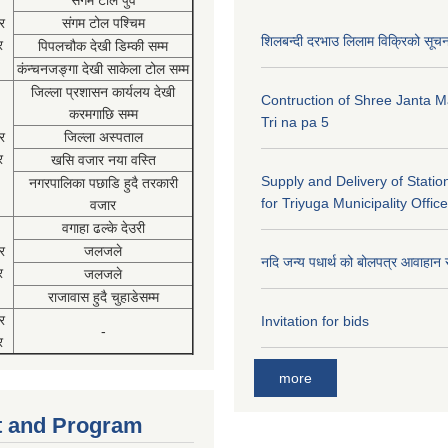
संगम टोल पुर्व
र
संगम टोल पश्चिम
शिलबन्दी दरभाउ लिलाम विक्रिको सूच
र
पिपलचौक देखी डिम्की सम्म
कंन्चनजङ्गा देखी साकेला टोल सम्म
जिल्ला प्रशासन कार्यलय देखी
Contruction of Shree Janta M
करमगाछि सम्म
Tri na pa 5
र
जिल्ला अस्पताल
र
खसि वजार नया वस्ति
Supply and Delivery of Statio
नगरपालिका पछाडि हुदै तरकारी
for Triyuga Municipality Office
वजार
वगाहा ढल्के देउरी
र
जलजले
नदि जन्य पधार्थ को बोलपत्र आवाहान 
र
जलजले
राजावास हुदै चुहाडेसम्म
र
Invitation for bids
-
र
more
 and Program