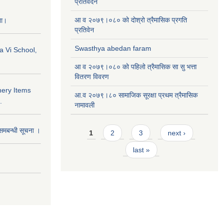
प्रतिवेदन
आ व २०७९।०८० को दोश्रो त्रैमासिक प्रगति
ना।
प्रतिवेन
Swasthya abedan faram
a Vi School,
आ व २०७९।०८० को पहिलो त्रैमासिक सा सु भत्ता
वितरण विवरण
nery Items
आ.व २०७९।८० सामाजिक सूरक्षा प्रथम त्रैमासिक
.
नामावली
Pages
समबन्धी सूचना ।
1
2
3
next ›
last »