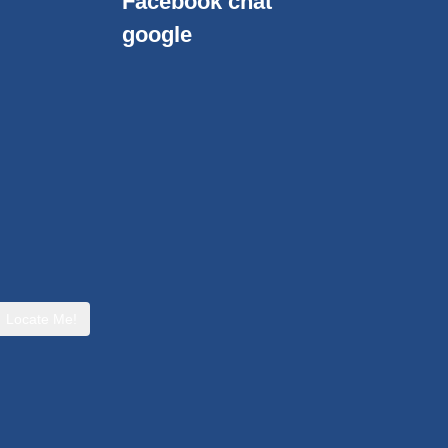
Facebook chat
google
Locate Me!