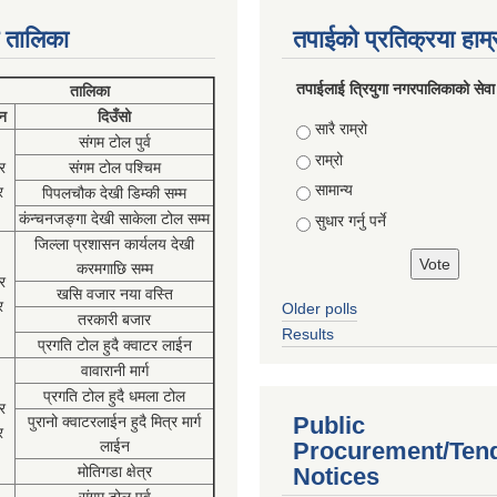
 तालिका
तपाईको प्रतिक्रया हाम
तपाईलाई त्रियुगा नगरपालिकाको सेवा
तालिका
न
दिउँसो
Choices
सारै राम्रो
संगम टोल पुर्व
राम्रो
र
संगम टोल पश्चिम
सामान्य
र
पिपलचौक देखी डिम्की सम्म
कंन्चनजङ्गा देखी साकेला टोल सम्म
सुधार गर्नु पर्ने
जिल्ला प्रशासन कार्यलय देखी
करमगाछि सम्म
र
खसि वजार नया वस्ति
र
Older polls
तरकारी बजार
Results
प्रगति टोल हुदै क्वाटर लाईन
वावारानी मार्ग
प्रगति टोल हुदै धमला टोल
र
Public
पुरानो क्वाटरलाईन हुदै मित्र मार्ग
र
लाईन
Procurement/Ten
मोतिगडा क्षेत्र
Notices