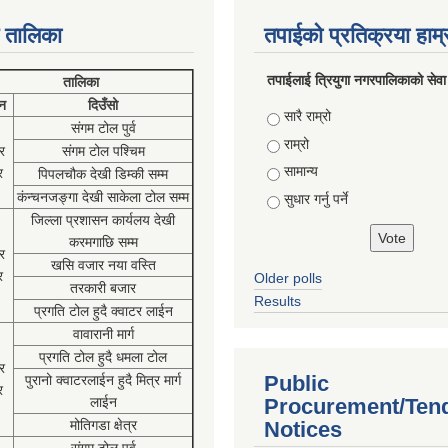
 तालिका
तपाईको प्रतिक्रया हाम
तपाईलाई त्रियुगा नगरपालिकाको सेवा
तालिका
न
दिउँसो
Choices
सारै राम्रो
संगम टोल पुर्व
राम्रो
र
संगम टोल पश्चिम
सामान्य
र
पिपलचौक देखी डिम्की सम्म
कंन्चनजङ्गा देखी साकेला टोल सम्म
सुधार गर्नु पर्ने
जिल्ला प्रशासन कार्यलय देखी
करमगाछि सम्म
र
खसि वजार नया वस्ति
र
Older polls
तरकारी बजार
Results
प्रगति टोल हुदै क्वाटर लाईन
वावारानी मार्ग
प्रगति टोल हुदै धमला टोल
र
Public
पुरानो क्वाटरलाईन हुदै मित्र मार्ग
र
लाईन
Procurement/Ten
मोतिगडा क्षेत्र
Notices