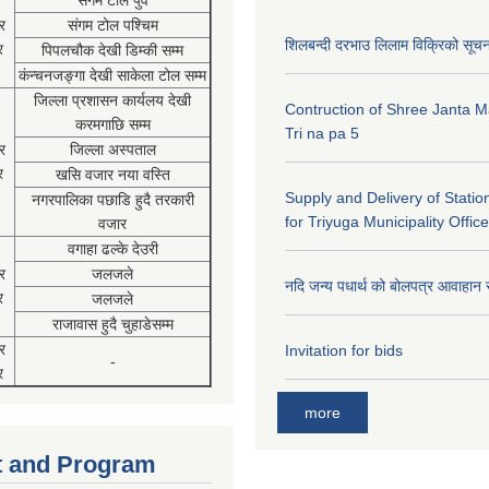
संगम टोल पुर्व
र
संगम टोल पश्चिम
शिलबन्दी दरभाउ लिलाम विक्रिको सूच
र
पिपलचौक देखी डिम्की सम्म
कंन्चनजङ्गा देखी साकेला टोल सम्म
जिल्ला प्रशासन कार्यलय देखी
Contruction of Shree Janta M
करमगाछि सम्म
Tri na pa 5
र
जिल्ला अस्पताल
र
खसि वजार नया वस्ति
Supply and Delivery of Statio
नगरपालिका पछाडि हुदै तरकारी
for Triyuga Municipality Office
वजार
वगाहा ढल्के देउरी
र
जलजले
नदि जन्य पधार्थ को बोलपत्र आवाहान 
र
जलजले
राजावास हुदै चुहाडेसम्म
र
Invitation for bids
-
र
more
 and Program