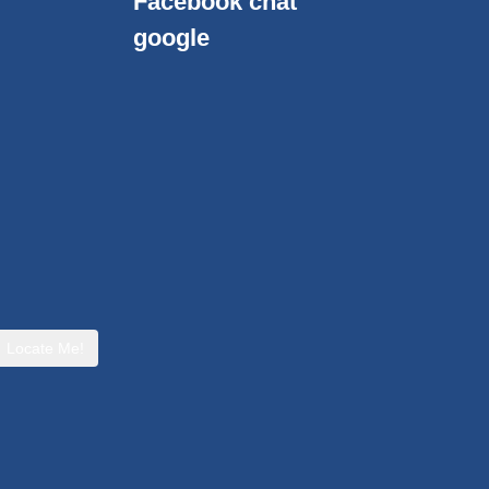
Facebook chat
google
Locate Me!