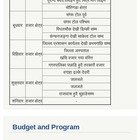
पुरानो क्वाटरलाईन हुदै मित्र मार्ग लाईन
मोतिगडा क्षेत्र
संगम टोल पुर्व
संगम टोल पश्चिम
बुधवार
वजार क्षेत्र
पिपलचौक देखी डिम्की सम्म
कंन्चनजङ्गा देखी साकेला टोल सम्म
जिल्ला प्रशासन कार्यलय देखी करमगाछि सम्म
जिल्ला अस्पताल
विहिवार
वजार क्षेत्र
खसि वजार नया वस्ति
नगरपालिका पछाडि हुदै तरकारी वजार
वगाहा ढल्के देउरी
जलजले
शुक्रवार
वजार क्षेत्र
जलजले
राजावास हुदै चुहाडेसम्म
शनिवार
वजार क्षेत्र
-
Budget and Program