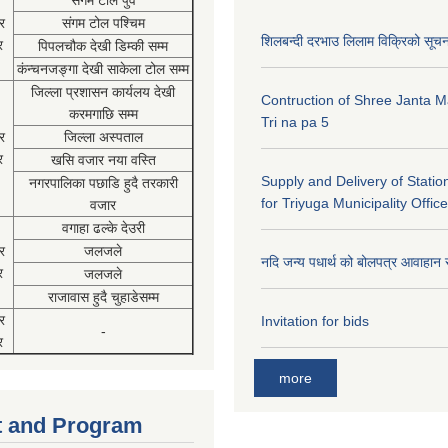
संगम टोल पुर्व
र
संगम टोल पश्चिम
शिलबन्दी दरभाउ लिलाम विक्रिको सूच
र
पिपलचौक देखी डिम्की सम्म
कंन्चनजङ्गा देखी साकेला टोल सम्म
जिल्ला प्रशासन कार्यलय देखी
Contruction of Shree Janta M
करमगाछि सम्म
Tri na pa 5
र
जिल्ला अस्पताल
र
खसि वजार नया वस्ति
Supply and Delivery of Statio
नगरपालिका पछाडि हुदै तरकारी
for Triyuga Municipality Office
वजार
वगाहा ढल्के देउरी
र
जलजले
नदि जन्य पधार्थ को बोलपत्र आवाहान 
र
जलजले
राजावास हुदै चुहाडेसम्म
र
Invitation for bids
-
र
more
 and Program