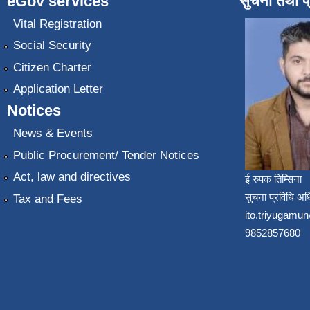
eGov services
सुचना तथा प
Vital Registration
Social Security
Citizen Charter
Application Letter
Notices
News & Events
Public Procurement/ Tender Notices
Act, law and directives
ई रुपक तिम्सिना
सुचना प्रविधि अध
Tax and Fees
ito.triyugam
9852857680