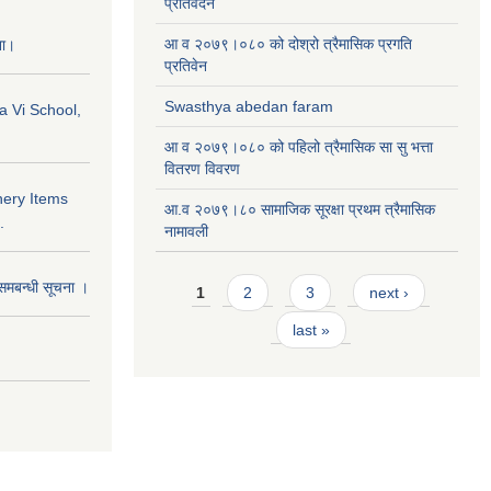
प्रतिवेदन
आ व २०७९।०८० को दोश्रो त्रैमासिक प्रगति
ना।
प्रतिवेन
Swasthya abedan faram
a Vi School,
आ व २०७९।०८० को पहिलो त्रैमासिक सा सु भत्ता
वितरण विवरण
nery Items
आ.व २०७९।८० सामाजिक सूरक्षा प्रथम त्रैमासिक
.
नामावली
Pages
समबन्धी सूचना ।
1
2
3
next ›
last »