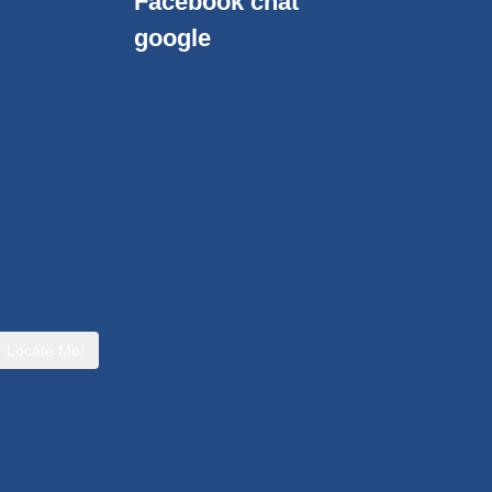
Facebook chat
google
Locate Me!