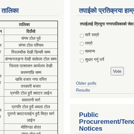
 तालिका
तपाईको प्रतिक्रया हाम
तपाईलाई त्रियुगा नगरपालिकाको सेवा
तालिका
न
दिउँसो
Choices
सारै राम्रो
संगम टोल पुर्व
राम्रो
र
संगम टोल पश्चिम
सामान्य
र
पिपलचौक देखी डिम्की सम्म
कंन्चनजङ्गा देखी साकेला टोल सम्म
सुधार गर्नु पर्ने
जिल्ला प्रशासन कार्यलय देखी
करमगाछि सम्म
र
खसि वजार नया वस्ति
र
Older polls
तरकारी बजार
Results
प्रगति टोल हुदै क्वाटर लाईन
वावारानी मार्ग
प्रगति टोल हुदै धमला टोल
र
Public
पुरानो क्वाटरलाईन हुदै मित्र मार्ग
र
लाईन
Procurement/Ten
मोतिगडा क्षेत्र
Notices