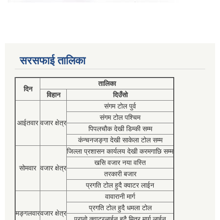
सरसफाई तालिका
तालिका
दिन
विहान
दिउँसो
संगम टोल पुर्व
संगम टोल पश्चिम
आईतवार
वजार क्षेत्र
पिपलचौक देखी डिम्की सम्म
कंन्चनजङ्गा देखी साकेला टोल सम्म
जिल्ला प्रशासन कार्यलय देखी करमगाछि सम्म
खसि वजार नया वस्ति
सोमवार
वजार क्षेत्र
तरकारी बजार
प्रगति टोल हुदै क्वाटर लाईन
वावारानी मार्ग
प्रगति टोल हुदै धमला टोल
मङ्गलवार
वजार क्षेत्र
पुरानो क्वाटरलाईन हुदै मित्र मार्ग लाईन