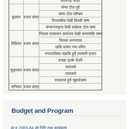
मोतिगडा क्षेत्र
संगम टोल पुर्व
संगम टोल पश्चिम
बुधवार
वजार क्षेत्र
पिपलचौक देखी डिम्की सम्म
कंन्चनजङ्गा देखी साकेला टोल सम्म
जिल्ला प्रशासन कार्यलय देखी करमगाछि सम्म
जिल्ला अस्पताल
विहिवार
वजार क्षेत्र
खसि वजार नया वस्ति
नगरपालिका पछाडि हुदै तरकारी वजार
वगाहा ढल्के देउरी
जलजले
शुक्रवार
वजार क्षेत्र
जलजले
राजावास हुदै चुहाडेसम्म
शनिवार
वजार क्षेत्र
-
Budget and Program
आ व 2083-84 को निति तथा कार्यक्रम