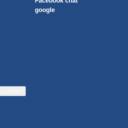
Facebook chat
google
Locate Me!