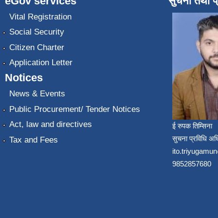
eGov services
सुचना तथा प
Vital Registration
Social Security
Citizen Charter
Application Letter
Notices
News & Events
Public Procurement/ Tender Notices
Act, law and directives
ई रुपक तिम्सिना
सुचना प्रविधि अध
Tax and Fees
ito.triyugam
9852857680