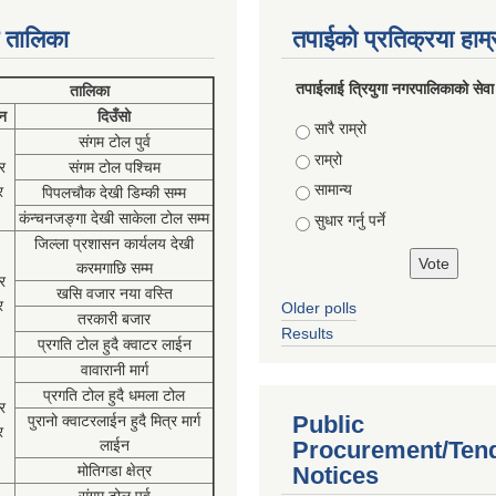
 तालिका
तपाईको प्रतिक्रया हाम
तपाईलाई त्रियुगा नगरपालिकाको सेवा
तालिका
न
दिउँसो
Choices
सारै राम्रो
संगम टोल पुर्व
राम्रो
र
संगम टोल पश्चिम
सामान्य
र
पिपलचौक देखी डिम्की सम्म
कंन्चनजङ्गा देखी साकेला टोल सम्म
सुधार गर्नु पर्ने
जिल्ला प्रशासन कार्यलय देखी
करमगाछि सम्म
र
खसि वजार नया वस्ति
र
Older polls
तरकारी बजार
Results
प्रगति टोल हुदै क्वाटर लाईन
वावारानी मार्ग
प्रगति टोल हुदै धमला टोल
र
Public
पुरानो क्वाटरलाईन हुदै मित्र मार्ग
र
लाईन
Procurement/Ten
मोतिगडा क्षेत्र
Notices