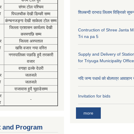
संगम टोल पुर्व
र
संगम टोल पश्चिम
शिलबन्दी दरभाउ लिलाम विक्रिको सूच
र
पिपलचौक देखी डिम्की सम्म
कंन्चनजङ्गा देखी साकेला टोल सम्म
जिल्ला प्रशासन कार्यलय देखी
Contruction of Shree Janta M
करमगाछि सम्म
Tri na pa 5
र
जिल्ला अस्पताल
र
खसि वजार नया वस्ति
Supply and Delivery of Statio
नगरपालिका पछाडि हुदै तरकारी
for Triyuga Municipality Office
वजार
वगाहा ढल्के देउरी
र
जलजले
नदि जन्य पधार्थ को बोलपत्र आवाहान 
र
जलजले
राजावास हुदै चुहाडेसम्म
र
Invitation for bids
-
र
more
 and Program