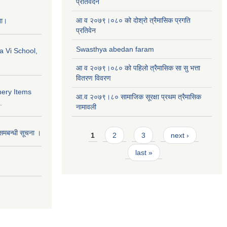
प्रतिवेदन
आ व २०७९।०८० को दोश्रो त्रैमासिक प्रगति
ना।
प्रतिवेन
Swasthya abedan faram
a Vi School,
आ व २०७९।०८० को पहिलो त्रैमासिक सा सु भत्ता
वितरण विवरण
nery Items
आ.व २०७९।८० सामाजिक सूरक्षा प्रथम त्रैमासिक
.
नामावली
Pages
समबन्धी सूचना ।
1
2
3
next ›
last »