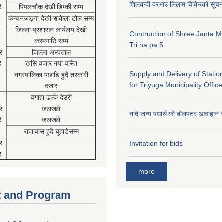
शिलबन्दी दरभाउ लिलाम विक्रिको सूच
र
पिपलचौक देखी डिम्की सम्म
कंन्चनजङ्गा देखी साकेला टोल सम्म
जिल्ला प्रशासन कार्यलय देखी
Contruction of Shree Janta M
करमगाछि सम्म
Tri na pa 5
र
जिल्ला अस्पताल
र
खसि वजार नया वस्ति
Supply and Delivery of Statio
नगरपालिका पछाडि हुदै तरकारी
for Triyuga Municipality Office
वजार
वगाहा ढल्के देउरी
र
जलजले
नदि जन्य पधार्थ को बोलपत्र आवाहान 
र
जलजले
राजावास हुदै चुहाडेसम्म
र
Invitation for bids
-
र
more
 and Program