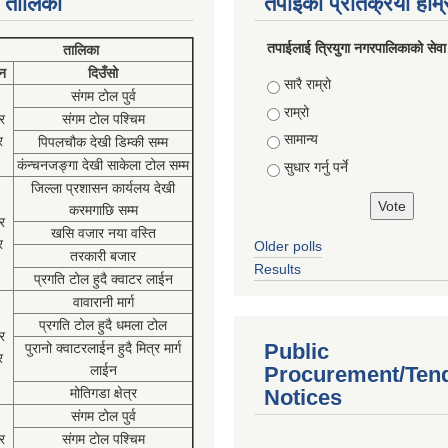
 तालिका
तपाईको प्रतिक्रया हाम
तपाईलाई त्रियुगा नगरपालिकाको सेवा
तालिका
न
दिउँसो
Choices
सारै राम्रो
संगम टोल पुर्व
राम्रो
र
संगम टोल पश्चिम
सामान्य
र
पिपलचौक देखी डिम्की सम्म
कंन्चनजङ्गा देखी साकेला टोल सम्म
सुधार गर्नु पर्ने
जिल्ला प्रशासन कार्यलय देखी
करमगाछि सम्म
र
खसि वजार नया वस्ति
र
Older polls
तरकारी बजार
Results
प्रगति टोल हुदै क्वाटर लाईन
वावारानी मार्ग
प्रगति टोल हुदै धमला टोल
र
Public
पुरानो क्वाटरलाईन हुदै मित्र मार्ग
र
लाईन
Procurement/Ten
मोतिगडा क्षेत्र
Notices
संगम टोल पुर्व
र
संगम टोल पश्चिम