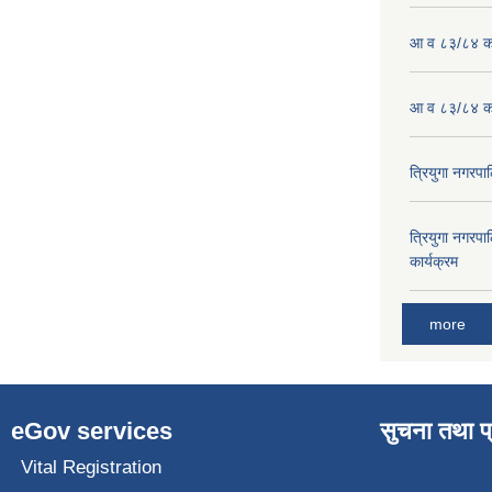
आ व ८३/८४ को
आ व ८३/८४ को
त्रियुगा नगर
त्रियुगा नगर
कार्यक्रम
more
eGov services
सुचना तथा प
Vital Registration