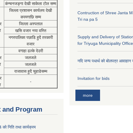
कंन्चनजङ्गा देखी साकेला टोल सम्म
जिल्ला प्रशासन कार्यलय देखी
Contruction of Shree Janta M
करमगाछि सम्म
Tri na pa 5
र
जिल्ला अस्पताल
र
खसि वजार नया वस्ति
Supply and Delivery of Statio
नगरपालिका पछाडि हुदै तरकारी
for Triyuga Municipality Office
वजार
वगाहा ढल्के देउरी
र
जलजले
नदि जन्य पधार्थ को बोलपत्र आवाहान 
र
जलजले
राजावास हुदै चुहाडेसम्म
र
Invitation for bids
-
र
more
 and Program
को निति तथा कार्यक्रम