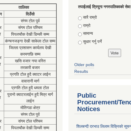
तपाईलाई त्रियुगा नगरपालिकाको सेवा
तालिका
न
दिउँसो
Choices
सारै राम्रो
संगम टोल पुर्व
राम्रो
र
संगम टोल पश्चिम
सामान्य
र
पिपलचौक देखी डिम्की सम्म
कंन्चनजङ्गा देखी साकेला टोल सम्म
सुधार गर्नु पर्ने
जिल्ला प्रशासन कार्यलय देखी
करमगाछि सम्म
र
खसि वजार नया वस्ति
र
Older polls
तरकारी बजार
Results
प्रगति टोल हुदै क्वाटर लाईन
वावारानी मार्ग
प्रगति टोल हुदै धमला टोल
र
Public
पुरानो क्वाटरलाईन हुदै मित्र मार्ग
र
लाईन
Procurement/Ten
मोतिगडा क्षेत्र
Notices
संगम टोल पुर्व
र
संगम टोल पश्चिम
शिलबन्दी दरभाउ लिलाम विक्रिको सूच
र
पिपलचौक देखी डिम्की सम्म