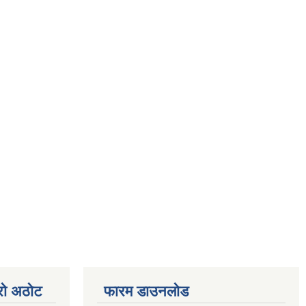
्रो अठोट
फारम डाउनलोड