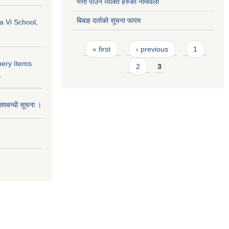
भत्ता पाउने व्यक्ति हरुको नामावली
बिबाह दर्ताको सूचना फारम
a Vi School,
Pages
« first
‹ previous
1
nery Items
2
3
.
समबन्धी सूचना ।