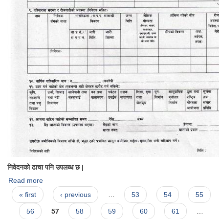
निवेदनको ढाचा पनि उपलब्ध छ |
Read more
about प्रधानमन्त्री रोजगार कार्यक्रमको न्युनतम रोजगारीमा संलग्न हुनको
Pages
लागि निबेदन दिने बारेको सूचना
« first
‹ previous
…
53
54
55
56
57
58
59
60
61
…