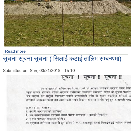
Read more
about औधोगिक ग्राम , फोहोर ब्यबस्थापन तथा उर्जा उत्पादन र कृषि
सूचना सूचना सूचना ( सिलाई कटाई तालिम सम्बन्धमा)
केन्द्र निर्माण शिलान्यास कार्यक्रम
Submitted on:
Sun, 03/31/2019 - 15:10