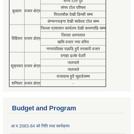
संगम टोल पुर्व
संगम टोल पश्चिम
बुधवार
वजार क्षेत्र
पिपलचौक देखी डिम्की सम्म
कंन्चनजङ्गा देखी साकेला टोल सम्म
जिल्ला प्रशासन कार्यलय देखी करमगाछि सम्म
जिल्ला अस्पताल
विहिवार
वजार क्षेत्र
खसि वजार नया वस्ति
नगरपालिका पछाडि हुदै तरकारी वजार
वगाहा ढल्के देउरी
जलजले
शुक्रवार
वजार क्षेत्र
जलजले
राजावास हुदै चुहाडेसम्म
शनिवार
वजार क्षेत्र
-
Budget and Program
आ व 2083-84 को निति तथा कार्यक्रम