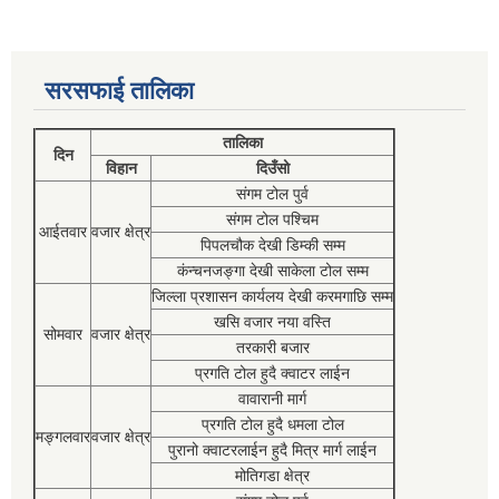
सरसफाई तालिका
तालिका
दिन
विहान
दिउँसो
संगम टोल पुर्व
संगम टोल पश्चिम
आईतवार
वजार क्षेत्र
पिपलचौक देखी डिम्की सम्म
कंन्चनजङ्गा देखी साकेला टोल सम्म
जिल्ला प्रशासन कार्यलय देखी करमगाछि सम्म
खसि वजार नया वस्ति
सोमवार
वजार क्षेत्र
तरकारी बजार
प्रगति टोल हुदै क्वाटर लाईन
वावारानी मार्ग
प्रगति टोल हुदै धमला टोल
मङ्गलवार
वजार क्षेत्र
पुरानो क्वाटरलाईन हुदै मित्र मार्ग लाईन
मोतिगडा क्षेत्र