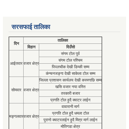
सरसफाई तालिका
तालिका
दिन
विहान
दिउँसो
संगम टोल पुर्व
संगम टोल पश्चिम
आईतवार
वजार क्षेत्र
पिपलचौक देखी डिम्की सम्म
कंन्चनजङ्गा देखी साकेला टोल सम्म
जिल्ला प्रशासन कार्यलय देखी करमगाछि सम्म
खसि वजार नया वस्ति
सोमवार
वजार क्षेत्र
तरकारी बजार
प्रगति टोल हुदै क्वाटर लाईन
वावारानी मार्ग
प्रगति टोल हुदै धमला टोल
मङ्गलवार
वजार क्षेत्र
पुरानो क्वाटरलाईन हुदै मित्र मार्ग लाईन
मोतिगडा क्षेत्र