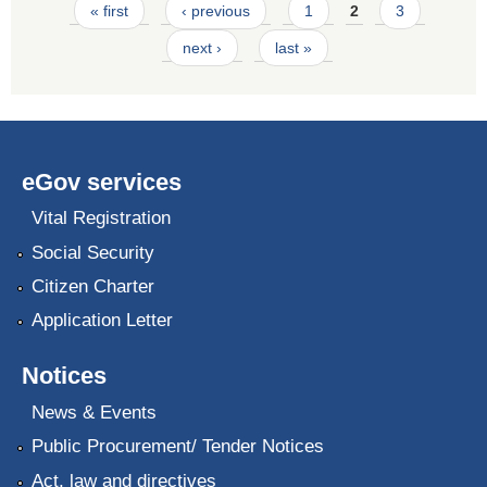
Pages
« first
‹ previous
1
2
3
next ›
last »
eGov services
Vital Registration
Social Security
Citizen Charter
Application Letter
Notices
News & Events
Public Procurement/ Tender Notices
Act, law and directives