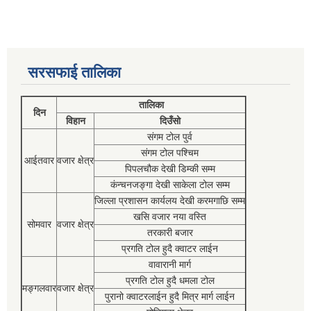
सरसफाई तालिका
तालिका
दिन
विहान
दिउँसो
संगम टोल पुर्व
संगम टोल पश्चिम
आईतवार
वजार क्षेत्र
पिपलचौक देखी डिम्की सम्म
कंन्चनजङ्गा देखी साकेला टोल सम्म
जिल्ला प्रशासन कार्यलय देखी करमगाछि सम्म
खसि वजार नया वस्ति
सोमवार
वजार क्षेत्र
तरकारी बजार
प्रगति टोल हुदै क्वाटर लाईन
वावारानी मार्ग
प्रगति टोल हुदै धमला टोल
मङ्गलवार
वजार क्षेत्र
पुरानो क्वाटरलाईन हुदै मित्र मार्ग लाईन