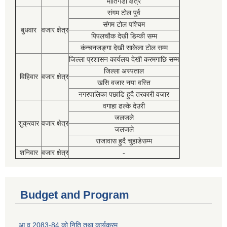
मोतिगडा क्षेत्र
संगम टोल पुर्व
संगम टोल पश्चिम
बुधवार
वजार क्षेत्र
पिपलचौक देखी डिम्की सम्म
कंन्चनजङ्गा देखी साकेला टोल सम्म
जिल्ला प्रशासन कार्यलय देखी करमगाछि सम्म
जिल्ला अस्पताल
विहिवार
वजार क्षेत्र
खसि वजार नया वस्ति
नगरपालिका पछाडि हुदै तरकारी वजार
वगाहा ढल्के देउरी
जलजले
शुक्रवार
वजार क्षेत्र
जलजले
राजावास हुदै चुहाडेसम्म
शनिवार
वजार क्षेत्र
-
Budget and Program
आ व 2083-84 को निति तथा कार्यक्रम