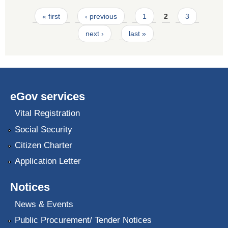
Pages
« first
‹ previous
1
2
3
next ›
last »
eGov services
Vital Registration
Social Security
Citizen Charter
Application Letter
Notices
News & Events
Public Procurement/ Tender Notices