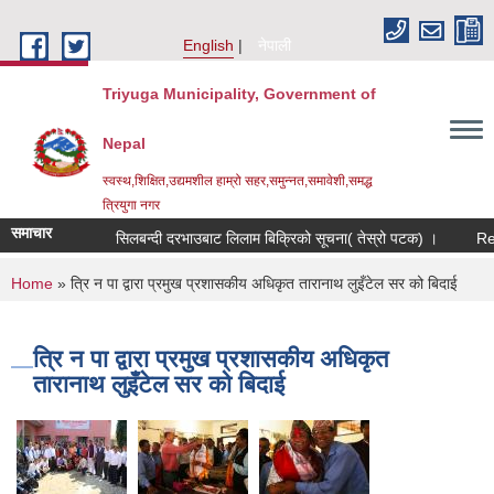
Skip to main content
English
नेपाली
Triyuga Municipality, Government of
Nepal
स्वस्थ,शिक्षित,उद्यमशील हाम्रो सहर,समुन्नत,समावेशी,समद्ध
त्रियुगा नगर
समाचार
सिलबन्दी दरभाउबाट लिलाम बिक्रिको सूचना( तेस्रो पटक) ।
Requ
You are here
Home
» त्रि न पा द्वारा प्रमुख प्रशासकीय अधिकृत तारानाथ लुइँटेल सर को बिदाई
त्रि न पा द्वारा प्रमुख प्रशासकीय अधिकृत
तारानाथ लुइँटेल सर को बिदाई