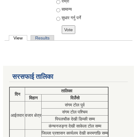
राम्रो
सामान्य
सुधार गर्नु पर्ने
Primary tabs
View
(active tab)
Results
सरसफाई तालिका
तालिका
दिन
विहान
दिउँसो
संगम टोल पुर्व
संगम टोल पश्चिम
आईतवार
वजार क्षेत्र
पिपलचौक देखी डिम्की सम्म
कंन्चनजङ्गा देखी साकेला टोल सम्म
जिल्ला प्रशासन कार्यलय देखी करमगाछि सम्म