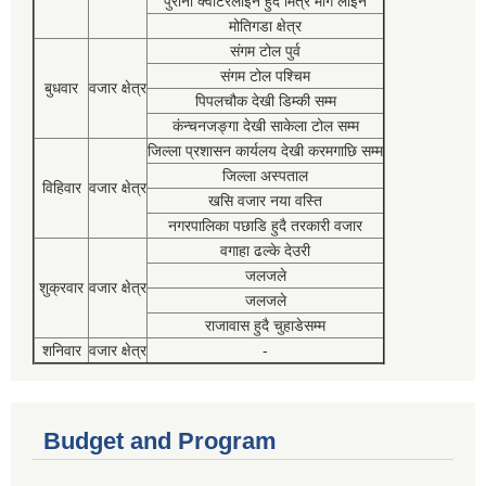
पुरानो क्वाटरलाईन हुदै मित्र मार्ग लाईन
मोतिगडा क्षेत्र
संगम टोल पुर्व
संगम टोल पश्चिम
बुधवार
वजार क्षेत्र
पिपलचौक देखी डिम्की सम्म
कंन्चनजङ्गा देखी साकेला टोल सम्म
जिल्ला प्रशासन कार्यलय देखी करमगाछि सम्म
जिल्ला अस्पताल
विहिवार
वजार क्षेत्र
खसि वजार नया वस्ति
नगरपालिका पछाडि हुदै तरकारी वजार
वगाहा ढल्के देउरी
जलजले
शुक्रवार
वजार क्षेत्र
जलजले
राजावास हुदै चुहाडेसम्म
शनिवार
वजार क्षेत्र
-
Budget and Program