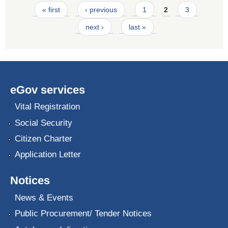
Pages
« first
‹ previous
1
2
3
next ›
last »
eGov services
Vital Registration
Social Security
Citizen Charter
Application Letter
Notices
News & Events
Public Procurement/ Tender Notices