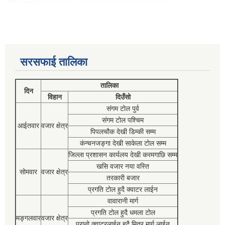
सरसफाई तालिका
तालिका
दिन
विहान
दिउँसो
संगम टोल पुर्व
संगम टोल पश्चिम
आईतवार
वजार क्षेत्र
पिपलचौक देखी डिम्की सम्म
कंन्चनजङ्गा देखी साकेला टोल सम्म
जिल्ला प्रशासन कार्यलय देखी करमगाछि सम्म
खसि वजार नया वस्ति
सोमवार
वजार क्षेत्र
तरकारी बजार
प्रगति टोल हुदै क्वाटर लाईन
वावारानी मार्ग
प्रगति टोल हुदै धमला टोल
मङ्गलवार
वजार क्षेत्र
पुरानो क्वाटरलाईन हुदै मित्र मार्ग लाईन