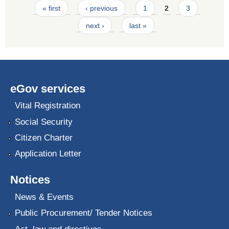
Pages
« first
‹ previous
1
2
3
next ›
last »
eGov services
Vital Registration
Social Security
Citizen Charter
Application Letter
Notices
News & Events
Public Procurement/ Tender Notices